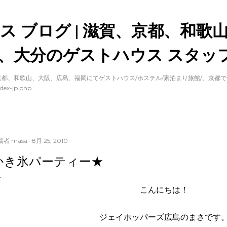
スキップしてメイン コンテンツに移動
ス ブログ | 滋賀、京都、和歌
、大分のゲストハウス スタッフ
都、和歌山、大阪、広島、福岡にてゲストハウス/ホステル/素泊まり旅館/、京都
dex-jp.php
稿者
masa
8月 25, 2010
かき氷パーティー★
こんにちは！
ジェイホッパーズ広島のまさです