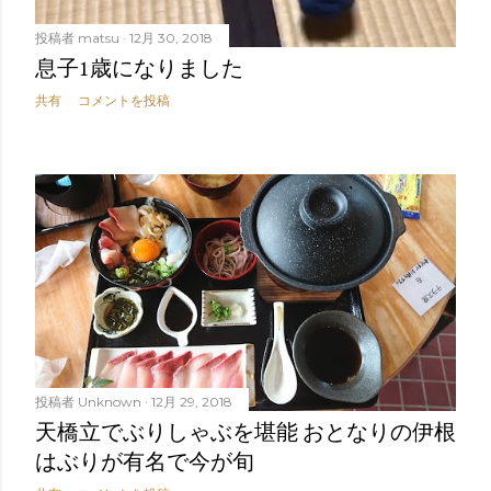
投稿者
matsu
12月 30, 2018
息子1歳になりました
共有
コメントを投稿
投稿者
Unknown
12月 29, 2018
天橋立でぶりしゃぶを堪能 おとなりの伊根
はぶりが有名で今が旬