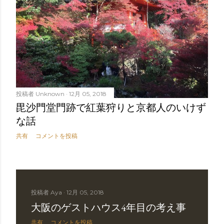
投稿者
Unknown
12月 05, 2018
毘沙門堂門跡で紅葉狩りと京都人のいけず
な話
共有
コメントを投稿
投稿者
Aya
12月 05, 2018
大阪のゲストハウス4年目の考え事
共有
コメントを投稿