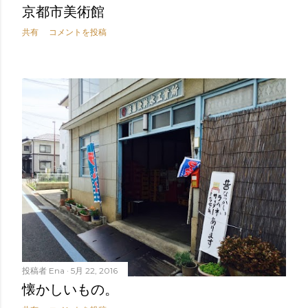
京都市美術館
共有
コメントを投稿
投稿者
Ena
5月 22, 2016
懐かしいもの。