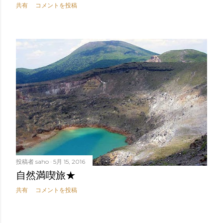
共有
コメントを投稿
投稿者
saho
5月 15, 2016
自然満喫旅★
共有
コメントを投稿