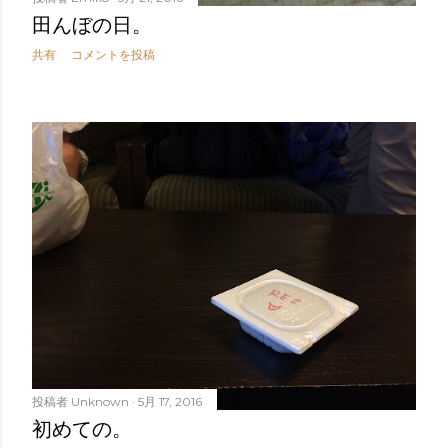
田んぼの日。
共有
コメントを投稿
投稿者
Unknown
5月 17, 2016
初めての。