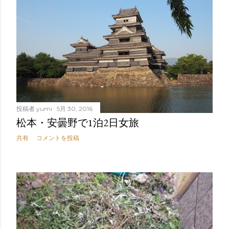
投稿者
yumi
5月 30, 2016
松本・安曇野で1泊2日女旅
共有
コメントを投稿