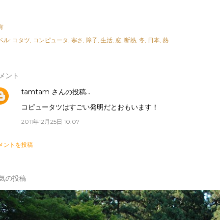
有
ベル:
コタツ
コンピュータ
寒さ
障子
生活
窓
断熱
冬
日本
熱
メント
tamtam
さんの投稿…
コピュータツはすごい発明だとおもいます！
2011年12月25日 10:07
メントを投稿
気の投稿