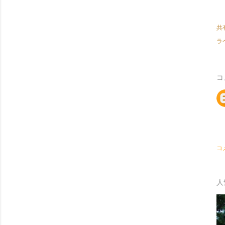
共
ラ
コ
コ
人