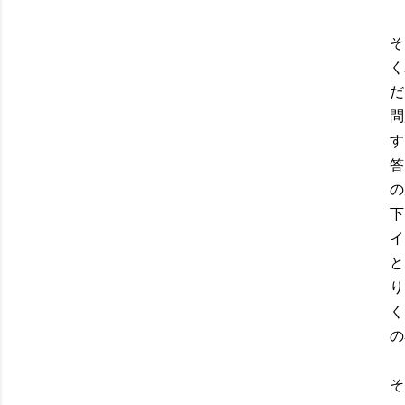
そ
く
だ
問
す
答
の
下
イ
と
り
く
の
そ