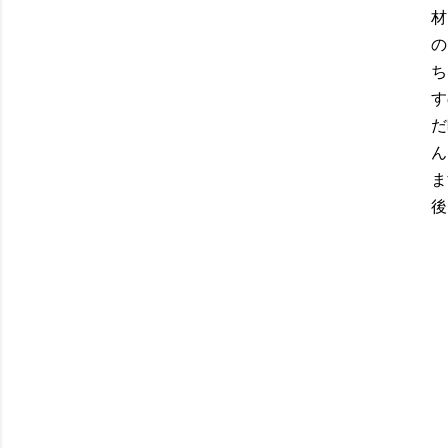
材
の
ち
す
だ
ん
ま
後