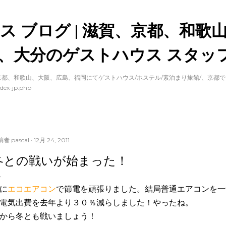
スキップしてメイン コンテンツに移動
ス ブログ | 滋賀、京都、和歌
、大分のゲストハウス スタッフ
都、和歌山、大阪、広島、福岡にてゲストハウス/ホステル/素泊まり旅館/、京都
dex-jp.php
稿者
pascal
12月 24, 2011
冬との戦いが始まった！
に
エコエアコン
で節電を頑張りました。結局普通エアコンを一
電気出費を去年より３０％減らしました！やったね。
から冬とも戦いましょう！