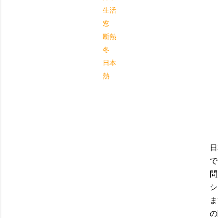
生活
窓
断熱
冬
日本
熱
日
で
問
シ
ま
の