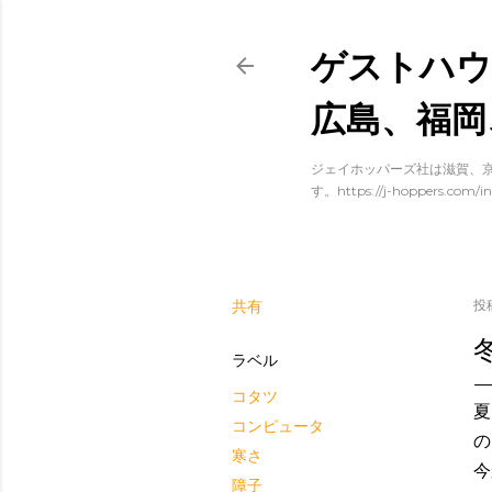
ゲストハウ
広島、福岡
ジェイホッパーズ社は滋賀、京
す。https://j-hoppers.com/in
共有
投
ラベル
コタツ
夏
コンピュータ
の
寒さ
今
障子