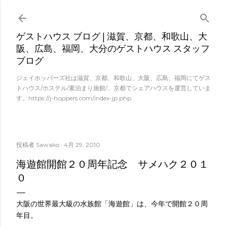
スキップしてメイン コンテンツに移動
ゲストハウス ブログ | 滋賀、京都、和歌山、大
阪、広島、福岡、大分のゲストハウス スタッフ
ブログ
ジェイホッパーズ社は滋賀、京都、和歌山、大阪、広島、福岡にてゲス
トハウス/ホステル/素泊まり旅館/、京都でシェアハウスを運営していま
す。https://j-hoppers.com/index-jp.php
投稿者
Sawako
4月 29, 2010
海遊館開館２０周年記念 サメハク２０１
０
大阪の世界最大級の水族館「海遊館」は、今年で開館２０周
年目。