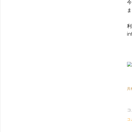
今
ま
利
in
共
コ
コ