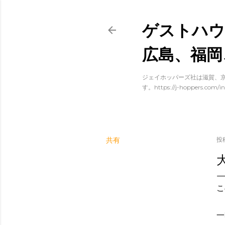
ゲストハウ
広島、福岡
ジェイホッパーズ社は滋賀、京
す。https://j-hoppers.com/in
共有
投
大
こ
一