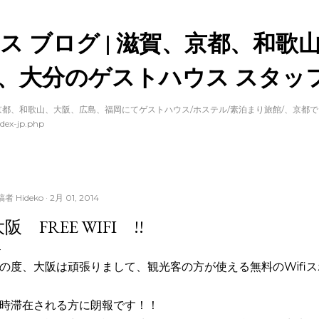
スキップしてメイン コンテンツに移動
ス ブログ | 滋賀、京都、和歌
、大分のゲストハウス スタッフ
都、和歌山、大阪、広島、福岡にてゲストハウス/ホステル/素泊まり旅館/、京都
dex-jp.php
稿者
Hideko
2月 01, 2014
阪 FREE WIFI !!
の度、大阪は頑張りまして、観光客の方が使える無料のWifi
時滞在される方に朗報です！！