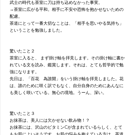
武士の時代も茶室に刀は持ち込めなかった事実。
→茶室に広がる平和。相手に不安や恐怖を抱かせないための
配慮。
茶道にとって一番大切なことは、「相手を思いやる気持ち」
ということを勉強しました。
驚いたこと２
茶室に入ると、 まず掛け軸を拝見します。その掛け軸に書か
れている文を読み、鑑賞します。それは、とても哲学的で勉
強になります。
先日は、「百花 為誰開」をいう掛け軸を拝見しました。花
は、誰のために咲く訳でもなく、自分自身のためにあんなに
も美しく咲いている。無心の境地。うーん、深い。
驚いたこと３
お抹茶は、美人には欠かせない飲み物！？
お抹茶には、沢山のビタミンCが含まれているらしく、とて
もお肌によいそうです。お肌の悩みを抱えている方は、茶道