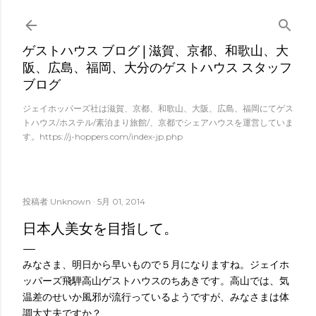
スキップしてメイン コンテンツに移動
ゲストハウス ブログ | 滋賀、京都、和歌山、大
阪、広島、福岡、大分のゲストハウス スタッフ
ブログ
ジェイホッパーズ社は滋賀、京都、和歌山、大阪、広島、福岡にてゲス
トハウス/ホステル/素泊まり旅館/、京都でシェアハウスを運営していま
す。https://j-hoppers.com/index-jp.php
投稿者
Unknown
5月 01, 2014
日本人美女を目指して。
みなさま、明日から早いもので５月になりますね。ジェイホ
ッパーズ飛騨高山ゲストハウスのちあきです。高山では、気
温差のせいか風邪が流行っているようですが、みなさまは体
調大丈夫ですか？