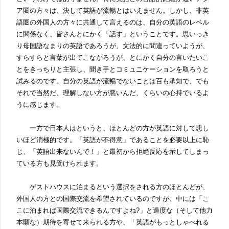
ア圏の方々は、決して英語が流暢とはいえません。しかし、非英
語圏の外国人の方々に共通して言えるのは、自分の英語のレベル
に関係なく、皆さんとにかく「話す」ということです。思いっき
り母国語なまりの英語であろうが、文法的に間違っていようが、
すらすらと言葉が出てこなかろうが、とにかく自分の言いたいこ
とをきっちりと主張し、聞き手とコミュニケーションを取ろうと
試みるのです。自分の英語が流暢でないことは百も承知で、でも
それで当然だ、理解しない方が悪いんだ、くらいの心持でいるよ
うに感じます。
一方で日本人はというと、ほとんどの方が英語に対して悲し
いほど消極的です。「英語が不得意」であることを必要以上に恥
じ、「英語出来ないんで！」と最初から拒絶反応を示してしまっ
ている方も見受けられます。
ゲストハウスに泊まるという選択をされる方のほとんどが、
外国人の方との国際交流を希望されているのですが、中には「こ
こに泊まれば国際交流できるんですよね
?
」と過度な（そして他力
本願な）期待を寄せて来られる方や、「英語がもっとしゃべれる