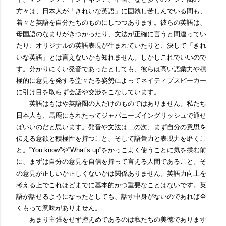
方々は、日本人が「きれいな英語」に固執し苦しんでいる間も、
着々と英語を自分たちのものにしつつあります。彼らの英語は、
母国語のなまりがきつかったり、文法が正確に言うと間違ってい
たり、オリジナルの英語表現が生まれていたりと、決して「きれ
いな英語」とは言えないかも知れません。しかしこれでいいので
す。分かりにくい発音であったとしても、彼らは高い語彙力や積
極的に意見を発する堂々たる姿勢によってネイティブスピーカー
に引け目を取らず会話や交渉をこなしています。
英語はもはや英語圏の人だけのものではありません。
私たち
日本人も、馬鹿にされたってジャパニーズイングリッシュで通せ
ばいいのだと思います。発音や文法は二の次、まず自分の意思を
伝える意欲と積極性を持つこと、そして語彙力と表現力を磨くこ
と。
”You know”
や
”What’s up”
をかっこよく使うことに気を揉む前
に、まずは自分の意見を自信を持って言える人間であること。そ
の意見が正しいか正しくないかは関係ありません。英語力向上を
考える上でこれほどまでに基本的かつ重要なことはないです。英
語が話せるようになったとしても、話す中身がないのであれば全
くもって意味がありません。
あまり主張をせず控えめであるのは私たちの美徳であります