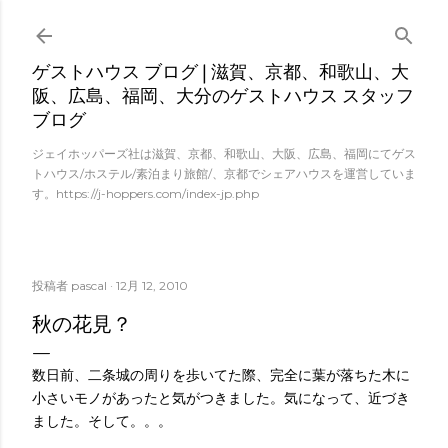
スキップしてメイン コンテンツに移動
ゲストハウス ブログ | 滋賀、京都、和歌山、大
阪、広島、福岡、大分のゲストハウス スタッフ
ブログ
ジェイホッパーズ社は滋賀、京都、和歌山、大阪、広島、福岡にてゲス
トハウス/ホステル/素泊まり旅館/、京都でシェアハウスを運営していま
す。https://j-hoppers.com/index-jp.php
投稿者
pascal
12月 12, 2010
秋の花見？
数日前、二条城の周りを歩いてた際、完全に葉が落ちた木に
小さいモノがあったと気がつきました。気になって、近づき
ました。そして。。。