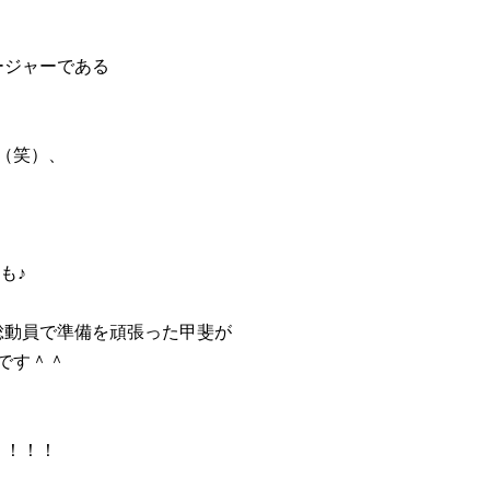
。
ージャーである
（笑）、
も♪
総動員で準備を頑張った甲斐が
です＾＾
う！！！