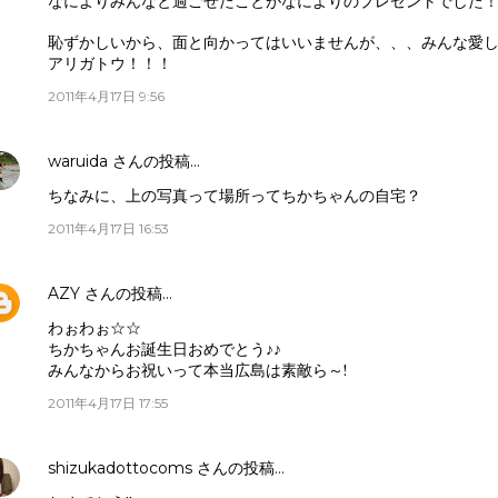
なによりみんなと過ごせたことがなによりのプレゼントでした
恥ずかしいから、面と向かってはいいませんが、、、みんな愛
アリガトウ！！！
2011年4月17日 9:56
waruida
さんの投稿…
ちなみに、上の写真って場所ってちかちゃんの自宅？
2011年4月17日 16:53
AZY
さんの投稿…
わぉわぉ☆☆
ちかちゃんお誕生日おめでとう♪♪
みんなからお祝いって本当広島は素敵ら～!
2011年4月17日 17:55
shizukadottocoms
さんの投稿…