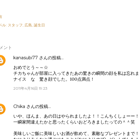
有
ベル:
スタッフ
広島
誕生日
メント
kanasubi77
さんの投稿…
おめでとう～～☆
チカちゃんが部屋に入ってきたあの驚きの瞬間の顔を私は忘れ
ナイス な 驚き顔でした。100点満点！
2011年4月16日 19:23
Chika
さんの投稿…
いや、ほんま、あの日はやられましたよ！！こんちくしょーー
一瞬家間違えたかと思ったくらいおどろきましたっての＾＾笑
美味しいご飯に美味しいお酒が飲めて、素敵なプレゼントまで