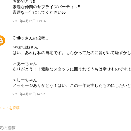
おめでとう!!
素適な仲間のサプライズパーティ～!!
素適な一年にしてください♪♪
2011年4月17日 18:04
Chika
さんの投稿…
>waruidaさん
はい、あれは私の自宅です。ちらかってたのに皆がいて恥ずか
＞あーちゃん
ありがとう！！素敵なスタッフに囲まれてうちは幸せものです
＞しーちゃん
メッセージありがとう！はい、この一年充実したものにしたい
2011年4月18日 14:58
メントを投稿
気の投稿