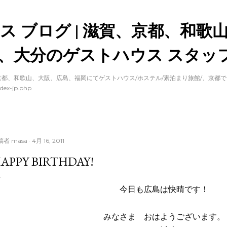
スキップしてメイン コンテンツに移動
ス ブログ | 滋賀、京都、和歌
、大分のゲストハウス スタッフ
都、和歌山、大阪、広島、福岡にてゲストハウス/ホステル/素泊まり旅館/、京都
dex-jp.php
稿者
masa
4月 16, 2011
APPY BIRTHDAY!
今日も広島は快晴です！
みなさま おはようございます。