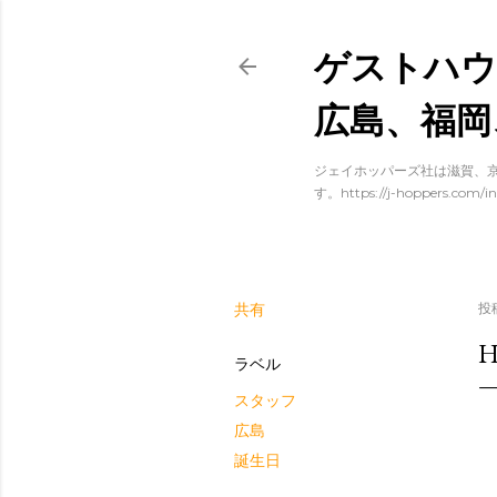
ゲストハウ
広島、福岡
ジェイホッパーズ社は滋賀、京
す。https://j-hoppers.com/in
共有
投
H
ラベル
スタッフ
広島
誕生日