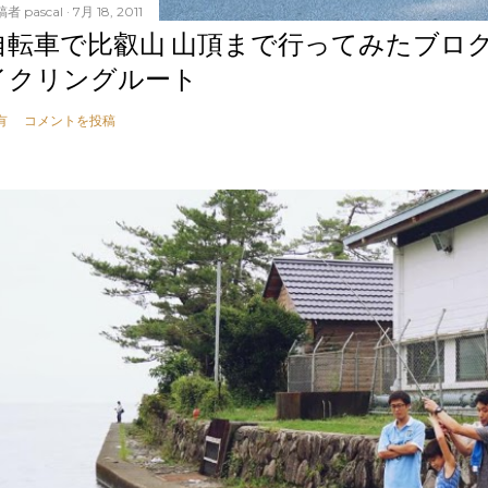
稿者
pascal
7月 18, 2011
自転車で比叡山 山頂まで行ってみたブロ
イクリングルート
有
コメントを投稿