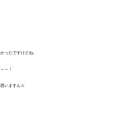
しかったですけどね。
よ～～！
と思いますん☆