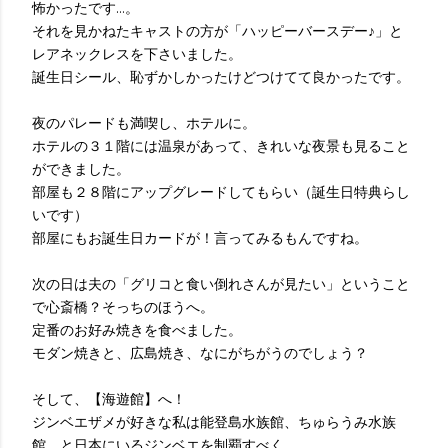
怖かったです…。
それを見かねたキャストの方が「ハッピーバースデー♪」と
レアネックレスを下さいました。
誕生日シール、恥ずかしかったけどつけてて良かったです。
夜のパレードも満喫し、ホテルに。
ホテルの３１階には温泉があって、きれいな夜景も見ること
ができました。
部屋も２８階にアップグレードしてもらい（誕生日特典らし
いです）
部屋にもお誕生日カードが！言ってみるもんですね。
次の日は夫の「グリコと食い倒れさんが見たい」ということ
で心斎橋？そっちのほうへ。
定番のお好み焼きを食べました。
モダン焼きと、広島焼き、なにがちがうのでしょう？
そして、【海遊館】へ！
ジンベエザメが好きな私は能登島水族館、ちゅらうみ水族
館、と日本にいるジンベエを制覇すべく