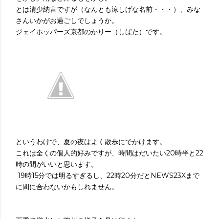
とは清少納言ですが（なんとも涼しげな名前・・・）、みな
さんいかがお過ごしでしょうか。
ジェイホッパーズ京都のかりー（しばた）です。
というわけで、夏の夜はよく散歩にでかけます。
20
22
これは全くの個人的好みですが、時間はだいたい
時半と
時の間がいいと思います。
19
15
22
20
NEWS23X
時
分では明るすぎるし、
時
分だと
まで
に間に合わないかもしれません。