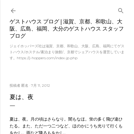
スキップしてメイン コンテンツに移動
ゲストハウス ブログ | 滋賀、京都、和歌山、大
阪、広島、福岡、大分のゲストハウス スタッフ
ブログ
ジェイホッパーズ社は滋賀、京都、和歌山、大阪、広島、福岡にてゲス
トハウス/ホステル/素泊まり旅館/、京都でシェアハウスを運営していま
す。https://j-hoppers.com/index-jp.php
投稿者
匿名
7月 11, 2012
夏は、夜
夏は、夜。月の頃はさらなり。闇もなほ。蛍の多く飛び違ひ
たる。また、ただ一つ二つなど、ほのかにうち光りて行くも
をかし。雨など降るもをかし。