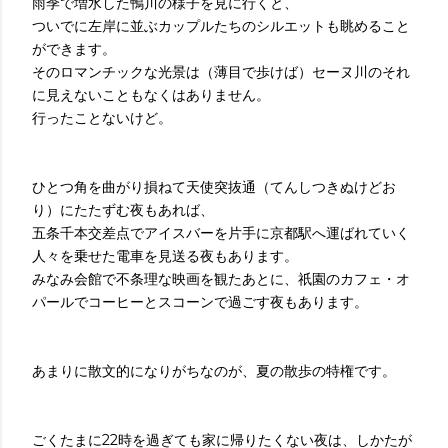
雨季で増水した鴨川の様子を見に行くと、
ついでに左岸に並ぶカップルたちのシルエットも眺めること
ができます。
そのロマンチックな光景は（薄目で歩けば）セーヌ川のそれ
に見えないこともなくはありません。
行ったことないけど。
ひとつ角を曲がり損ねて天使突抜通（てんしつきぬけどお
り）にたたずむ夜もあれば、
五条千本交差点でアイスバーを片手に京都駅へ運ばれていく
人々を乗せた電車を見送る夜もあります。
みなみ会館で不条理な映画を観たあとに、祇園のカフェ・オ
パールでコーヒーとスコーンで過ごす夜もあります。
あまりに散文的になりがちなのが、夏の散歩の特権です。
22
ごくたまに
時を過ぎても家に帰りたくない夜は、しかたが