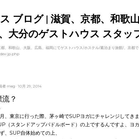
スキップしてメイン コンテンツに移動
ス ブログ | 滋賀、京都、和歌
、大分のゲストハウス スタッフ
都、和歌山、大阪、広島、福岡にてゲストハウス/ホステル/素泊まり旅館/、京都
dex-jp.php
稿者
meg
10月 29, 2014
漂流？
月、東京に行った際、
茅ヶ崎でSUPヨガにチャレンジしてき
UP（スタンドアップパドルボード）の上でするんですよ、
ヨ
ず、SUP自体始めての上、