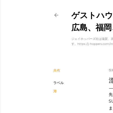
ゲストハウ
広島、福岡
ジェイホッパーズ社は滋賀、京
す。https://j-hoppers.com/in
共有
投
ラベル
海
先
S
ま