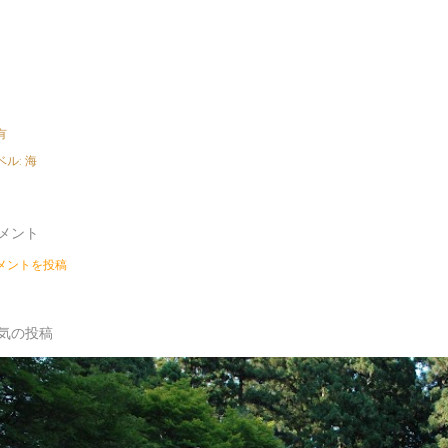
有
ベル:
海
メント
メントを投稿
気の投稿