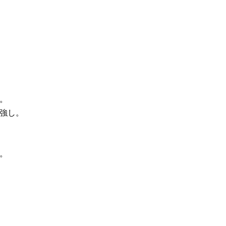
。
強し。
。