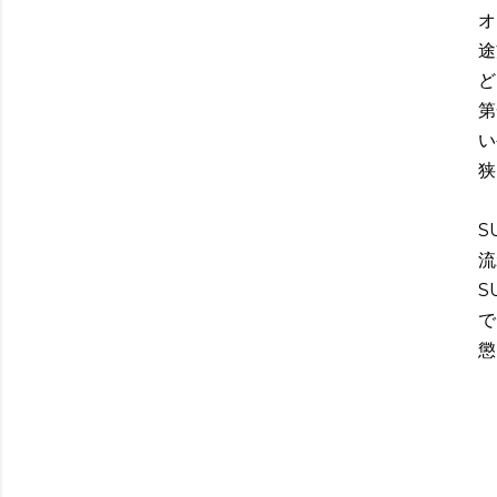
オ
途
ど
第
い
狭
S
流
S
で
懲