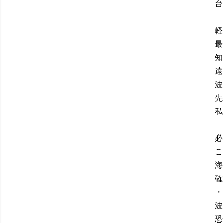
台
軽
最
知
遠
波
先
私
必
こ
海
確
・
波
恐