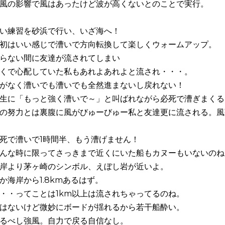
風の影響で風はあったけど波が高くないとのことで実行。
い練習を砂浜で行い、いざ海へ！
初はいい感じで漕いで方向転換して楽しくウォームアップ。
らない間に友達が流されてしまい
くで心配していた私もあれよあれよと流され・・・。
がなく漕いでも漕いでも全然進まないし戻れない！
生に「もっと強く漕いで～」と叫ばれながら必死で漕ぎまくる
の努力とは裏腹に風がびゅーびゅー私と友達更に流される。風
死で漕いで1時間半、もう漕げません！
んな時に限ってさっきまで近くにいた船もカヌーもいないのね
岸より茅ヶ崎のシンボル、えぼし岩が近いよ。
か海岸から1.8kmあるはず。
・・ってことは1km以上は流されちゃってるのね。
はないけど微妙にボードが揺れるから若干船酔い。
るべし強風。自力で戻る自信なし。