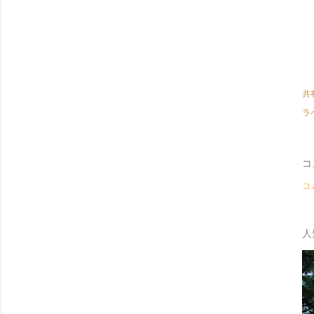
共
ラ
コ
コ
人