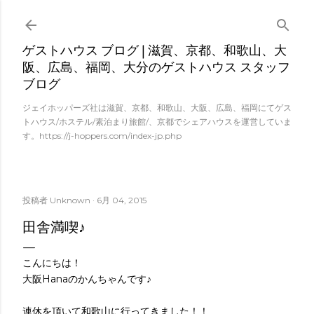
スキップしてメイン コンテンツに移動
ゲストハウス ブログ | 滋賀、京都、和歌山、大
阪、広島、福岡、大分のゲストハウス スタッフ
ブログ
ジェイホッパーズ社は滋賀、京都、和歌山、大阪、広島、福岡にてゲス
トハウス/ホステル/素泊まり旅館/、京都でシェアハウスを運営していま
す。https://j-hoppers.com/index-jp.php
投稿者
Unknown
6月 04, 2015
田舎満喫♪
こんにちは！
大阪Hanaのかんちゃんです♪
連休を頂いて和歌山に行ってきました！！