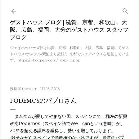
スキップしてメイン コンテンツに移動
ゲストハウス ブログ | 滋賀、京都、和歌山、大
阪、広島、福岡、大分のゲストハウス スタッフ
ブログ
ジェイホッパーズ社は滋賀、京都、和歌山、大阪、広島、福岡にてゲス
トハウス/ホステル/素泊まり旅館/、京都でシェアハウスを運営していま
す。https://j-hoppers.com/index-jp.php
投稿者
tamtam
1月 15, 2016
PODEMOSのパブロさん
タムタムが愛してやまない国、スペインにて、極左の新興
政党Podemos（スペイン語でWe canという意味）が、
20％を超える議席を獲得し、勢いを増しております。
残念ながらスペインで参政権のない私ですが、党首のパブ