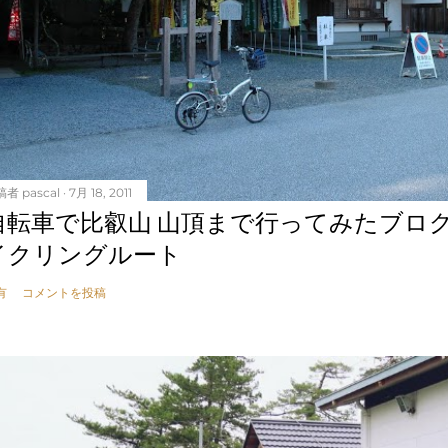
稿者
pascal
7月 18, 2011
自転車で比叡山 山頂まで行ってみたブロ
イクリングルート
有
コメントを投稿