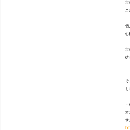
京
こ
個
心
京
嬉
そ
も
・
オ
サ
h