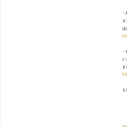
・
オ
ほ
h
・
い
ま
ht
も
共