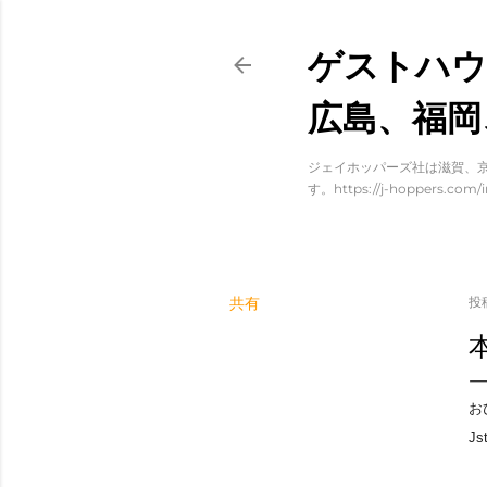
ゲストハウ
広島、福岡
ジェイホッパーズ社は滋賀、京
す。https://j-hoppers.com/i
共有
投
お
J