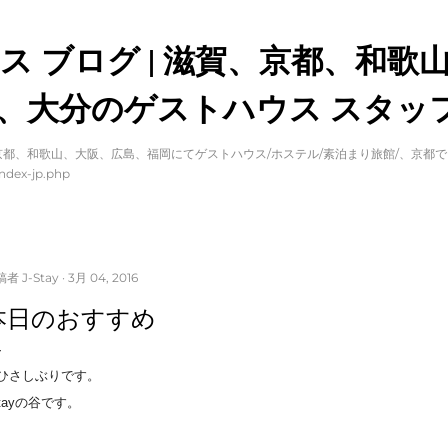
スキップしてメイン コンテンツに移動
ス ブログ | 滋賀、京都、和歌
、大分のゲストハウス スタッフ
都、和歌山、大阪、広島、福岡にてゲストハウス/ホステル/素泊まり旅館/、京都
ndex-jp.php
稿者
J-Stay
3月 04, 2016
本日のおすすめ
ひさしぶりです。
stayの谷です。