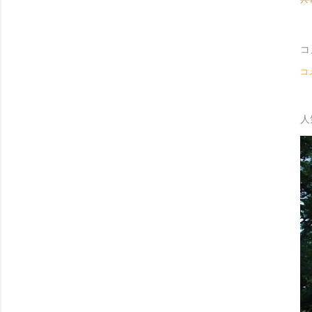
コ
コ
人