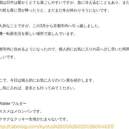
都は日中は暖かくとても過ごしやすいですが、急に冷え込むこともあり、ま
の前も夜に雪が降ったりと、まだまだ冬が終わりそうにないです。
人的なことですが、この3月から京都市内へ引っ越しました。
機一転新生活を新しい場所で楽しんでいます。
都市内に住めるようになったので、個人的にお気に入りの店へ少し空いた時
しいです、
こで、今日は個人的にお気に入りのパン屋を紹介します。
し気に入れば、是非とも行ってみてください。
Walder ワルダー
ススメはメロンパンです。
クサクなクッキー生地がたまらないです。
ttp://tabelog.com/kyoto/A2601/A260201/26004637/