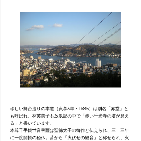
珍しい舞台造りの本道
（貞享3年・1686）は別名「赤堂」と
も呼ばれ、林芙美子も放浪記の中で「赤い千光寺の塔が見え
る」と書いています。
本尊千手観世音菩薩は聖徳太子の御作と伝えられ、三十三年
に一度開帳の秘仏
。昔から「火伏せの観音」と称せられ、火