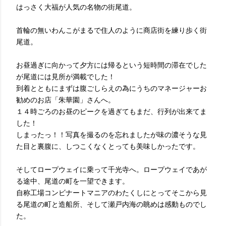
はっさく大福が人気の名物の街尾道。
首輪の無いわんこがまるで住人のように商店街を練り歩く街
尾道。
お昼過ぎに向かって夕方には帰るという短時間の滞在でした
が尾道には見所が満載でした！
到着とともにまずは腹ごしらえの為にうちのマネージャーお
勧めのお店「朱華園」さんへ。
１４時ごろのお昼のピークを過ぎてもまだ、行列が出来てま
した！
しまったっ！！写真を撮るのを忘れましたが味の濃そうな見
た目と裏腹に、しつこくなくとっても美味しかったです。
そしてロープウェイに乗って千光寺へ。ロープウェイであが
る途中、尾道の町を一望できます。
自称工場コンビナートマニアのわたくしにとってそこから見
る尾道の町と造船所、そして瀬戸内海の眺めは感動ものでし
た。