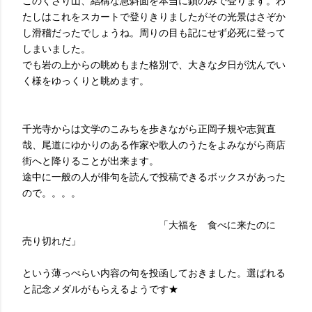
このくさり山、結構な急斜面を本当に鎖のみで登ります。わ
たしはこれをスカートで登りきりましたがその光景はさぞか
し滑稽だったでしょうね。周りの目も記にせず必死に登って
しまいました。
でも岩の上からの眺めもまた格別で、大きな夕日が沈んでい
く様をゆっくりと眺めます。
千光寺からは文学のこみちを歩きながら正岡子規や志賀直
哉、尾道にゆかりのある作家や歌人のうたをよみながら商店
街へと降りることが出来ます。
途中に一般の人が俳句を読んで投稿できるボックスがあった
ので。。。。
「大福を 食べに来たのに
売り切れだ」
という薄っぺらい内容の句を投函しておきました。選ばれる
と記念メダルがもらえるようです★