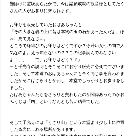
難除けに霊験あらたかで、今は諸願成就の観音様としてたく
さんの人がお参りに来られます。
お守りを販売していたおばあちゃんも
「その大きな岩の上に昔は本物の玉の石があったんだよ。ほ
れ、見て見なさい。
ところで縁結びのお守りはどうですか？今若い女性の間で人
気なのよ。えっ知らないの？？この記事読んでみなさい
よ！、、、、で、お守りはどう？？」
っと千光寺の説明もそこそこにお守り販売に必死でございま
した。そして本道のおばあちゃんにも全く同じ事を言われま
したがそこはさらりとかわし、本堂でしっかりとお参りをし
ました。
おばあちゃんたちをさらりと交わしたのが関係あったのかお
みくじは「凶」というなんとも苦い結果でした。
そして千光寺には「くさり山」という本堂より少し上に位置
した奇岩に上れる場所があります。