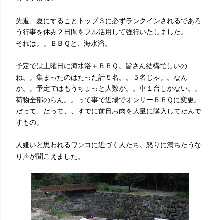
先週、夏にすることトップ３に必ずランクインされるであろ
う行事を休み２日間をフル活用して強行いたしました。
それは。。ＢＢＱと、海水浴。
予定では土曜日に海水浴＋ＢＢＱ。皆さん結構忙しいの
ね。。集まったのはたった計５名。。５名じゃ。。なん
か。。予定ではもうちょっと人数が。。車１台しかない。。
荷物全部のらん。。って事で近場でオンリーＢＢＱに変更。
だって、だって、、すでに前日お肉を大量に購入してたんで
すもの。
人嫌いと思われるワンコに近づく人たち。怒りに満ちたうな
り声が聞こえました。