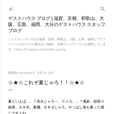
スキップしてメイン コンテンツに移動
ゲストハウス ブログ | 滋賀、京都、和歌山、大
阪、広島、福岡、大分のゲストハウス スタッフ
ブログ
ジェイホッパーズ社は滋賀、京都、和歌山、大阪、広島、福岡にてゲス
トハウス/ホステル/素泊まり旅館/、京都でシェアハウスを運営していま
す。https://j-hoppers.com/index-jp.php
投稿者
kanasubi77
8月 19, 2011
☆★☆これぞ夏じゃろ！！☆★☆
夏といえば。。？花火じゃろ～、スイカ。。？風鈴。蚊取り
線香。カキ氷。素麺。ＢＢＱじゃろ。やっぱし海も夏って感
じですよね。