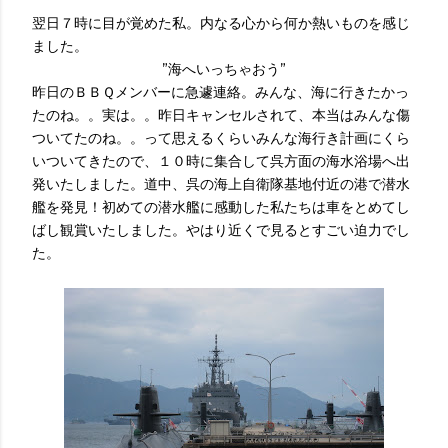
翌日７時に目が覚めた私。内なる心から何か熱いものを感じ
ました。
”海へいっちゃおう”
昨日のＢＢＱメンバーに急遽連絡。みんな、海に行きたかっ
たのね。。実は。。昨日キャンセルされて、本当はみんな傷
ついてたのね。。って思えるくらいみんな海行き計画にくら
いついてきたので、１０時に集合して呉方面の海水浴場へ出
発いたしました。道中、呉の海上自衛隊基地付近の港で潜水
艦を発見！初めての潜水艦に感動した私たちは車をとめてし
ばし観賞いたしました。やはり近くで見るとすごい迫力でし
た。