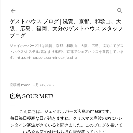
スキップしてメイン コンテンツに移動
ゲストハウス ブログ | 滋賀、京都、和歌山、大
阪、広島、福岡、大分のゲストハウス スタッフ
ブログ
ジェイホッパーズ社は滋賀、京都、和歌山、大阪、広島、福岡にてゲス
トハウス/ホステル/素泊まり旅館/、京都でシェアハウスを運営していま
す。https://j-hoppers.com/index-jp.php
投稿者
masa
2月 08, 2012
広島GOURMET!
こんにちは。ジェイホッパーズ広島のmasaです。
毎日毎日極寒な日が続きますね。クリスマス寒波の次はバレ
ンタイン寒波がきていると聞きました。このブログを書いて
いる今も窓の外はちらほら雪が舞っています。