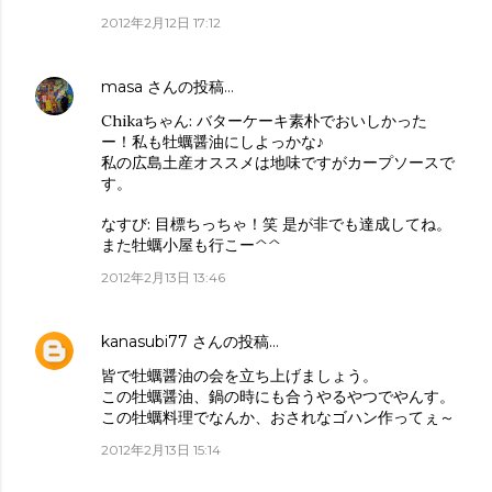
2012年2月12日 17:12
masa
さんの投稿…
Chikaちゃん: バターケーキ素朴でおいしかった
ー！私も牡蠣醤油にしよっかな♪
私の広島土産オススメは地味ですがカープソースで
す。
なすび: 目標ちっちゃ！笑 是が非でも達成してね。
また牡蠣小屋も行こー^^
2012年2月13日 13:46
kanasubi77
さんの投稿…
皆で牡蠣醤油の会を立ち上げましょう。
この牡蠣醤油、鍋の時にも合うやるやつでやんす。
この牡蠣料理でなんか、おされなゴハン作ってぇ～
2012年2月13日 15:14