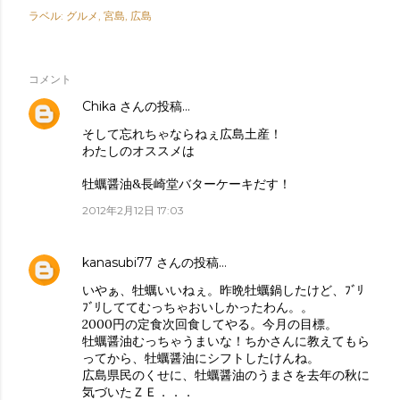
ラベル:
グルメ
宮島
広島
コメント
Chika
さんの投稿…
そして忘れちゃならねぇ広島土産！
わたしのオススメは
牡蠣醤油&長崎堂バターケーキだす！
2012年2月12日 17:03
kanasubi77
さんの投稿…
いやぁ、牡蠣いいねぇ。昨晩牡蠣鍋したけど、ﾌﾞﾘ
ﾌﾞﾘしててむっちゃおいしかったわん。。
2000円の定食次回食してやる。今月の目標。
牡蠣醤油むっちゃうまいな！ちかさんに教えてもら
ってから、牡蠣醤油にシフトしたけんね。
広島県民のくせに、牡蠣醤油のうまさを去年の秋に
気づいたＺＥ．．．