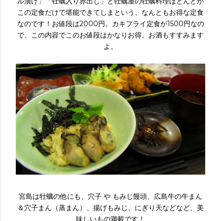
ル漬け」「牡蠣入り赤出し」と牡蠣屋の牡蠣料理ほとんどが
この定食だけで堪能できてしまという、なんともお得な定食
なのです！お値段は2000円。カキフライ定食が1500円なの
で、この内容でこのお値段はかなりお得。お酒もすすみます
よ。
宮島は牡蠣の他にも、穴子 や もみじ饅頭、広島牛の牛まん
＆穴子まん（蒸まん）、揚げもみじ、にぎり天などなど、美
味しいもの満載です！