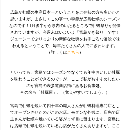
広島が牡蠣の生産日本一ということをご存知の方も多いかと
思いますが、まさしくこの寒ーい季節が広島牡蠣のシーズン
なのです！1月後半から県内のいたるところで牡蠣祭りが開催
されていますが、今週末はいよいよ「宮島かき祭り」です！
ジューシーでぷりっぷりの新鮮な牡蠣をお手ごろな値段で味
わえるということで、毎年たくさんの人でにぎわいます。
（詳しくは
こちら
）
といっても、宮島ではシーズンでなくても年中おいしい牡蠣
を味わうことができるのですが、ここで私がおすすめしたい
のが宮島の表参道商店街にあるお食事処、
その名も「牡蠣屋」。（覚えやすいでしょう。）
宮島で牡蠣を焼いて四十年の職人さんが牡蠣料理専門店とし
てオープンさせたのがこのお店。モダンな外観に、店先で店
主さんが牡蠣を焼いている姿がまず目に留まります。宮島に
は店頭で牡蠣を焼いているお店がたくさんありますが、ここ