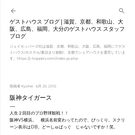
スキップしてメイン コンテンツに移動
ゲストハウス ブログ | 滋賀、京都、和歌山、大
阪、広島、福岡、大分のゲストハウス スタッフ
ブログ
ジェイホッパーズ社は滋賀、京都、和歌山、大阪、広島、福岡にてゲス
トハウス/ホステル/素泊まり旅館/、京都でシェアハウスを運営していま
す。https://j-hoppers.com/index-jp.php
投稿者
Kyohei
6月 25, 2012
阪神タイガース
人生２回目のプロ野球観戦！！
阪神VS横浜。 横浜名前変わってたので、びっくり。スクリ
ーン表示はDB。どーしゅばっぐ じゃないですか！笑。