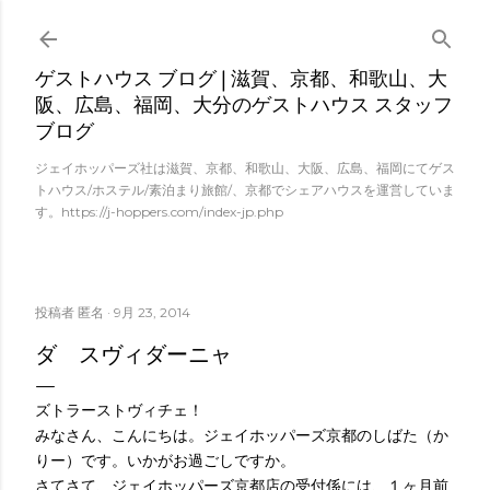
スキップしてメイン コンテンツに移動
ゲストハウス ブログ | 滋賀、京都、和歌山、大
阪、広島、福岡、大分のゲストハウス スタッフ
ブログ
ジェイホッパーズ社は滋賀、京都、和歌山、大阪、広島、福岡にてゲス
トハウス/ホステル/素泊まり旅館/、京都でシェアハウスを運営していま
す。https://j-hoppers.com/index-jp.php
投稿者
匿名
9月 23, 2014
ダ スヴィダーニャ
ズトラーストヴィチェ！
みなさん、こんにちは。ジェイホッパーズ京都のしばた（か
りー）です。いかがお過ごしですか。
さてさて、ジェイホッパーズ京都店の受付係には、１ヶ月前