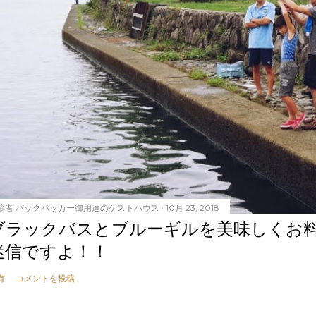
稿者
バックパッカー御用達のゲストハウス
10月 23, 2018
ブラックバスとブルーギルを美味しくお
迷信ですよ！！
有
コメントを投稿