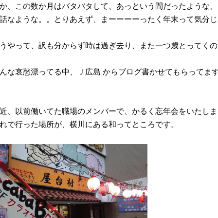
か、この数か月はバタバタして、あっという間だったような、
話なような。。とりあえず、まーーーーったく年末って気分じ
うやって、訳も分からず時は過ぎ去り、また一つ歳とってくの
んな哀愁漂ってる中、Ｊ広島 からブログ書かせてもらってま
近、以前働いてた職場のメンバーで、かるく忘年会をいたしま
れで行った場所が、横川にある和ってところです。