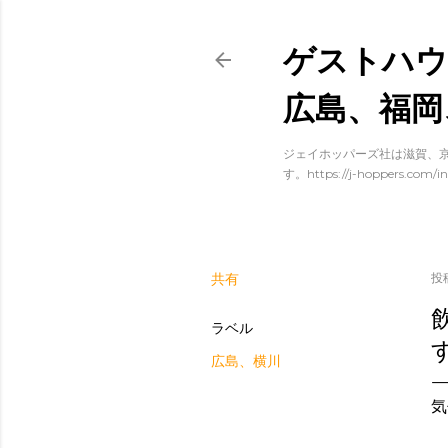
ゲストハウ
広島、福岡
ジェイホッパーズ社は滋賀、京
す。https://j-hoppers.com/in
共有
投
ラベル
広島、横川
気