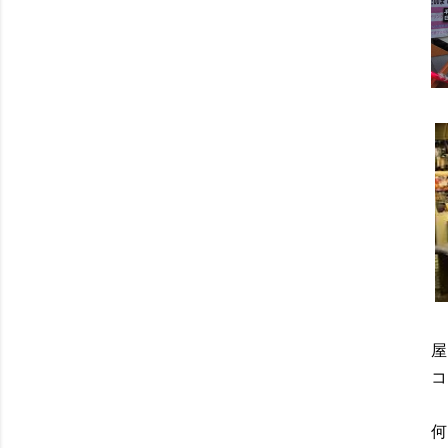
屋
コ
何