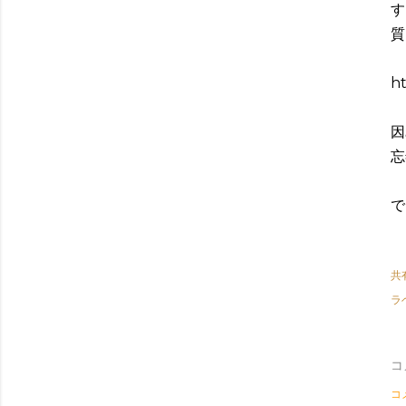
す
質
ht
因
忘
で
共
ラ
コ
コ