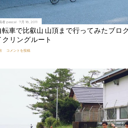
稿者
pascal
7月 18, 2011
自転車で比叡山 山頂まで行ってみたブロ
イクリングルート
有
コメントを投稿