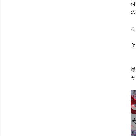
何
の
こ
そ
最
そ