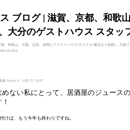
スキップしてメイン コンテンツに移動
ス ブログ | 滋賀、京都、和歌
、大分のゲストハウス スタッフ
都、和歌山、大阪、広島、福岡にてゲストハウス/ホステル/素泊まり旅館/、京都
dex-jp.php
稿者
Shiori A
12月 27, 2017
飲めない私にとって、居酒屋のジュース
す！
付けば、もう今年も終わりですね。