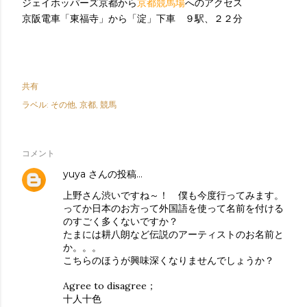
ジェイホッパーズ京都から
京都競馬場
へのアクセス
京阪電車「東福寺」から「淀」下車 ９駅、２２分
共有
ラベル:
その他
京都
競馬
コメント
yuya
さんの投稿…
上野さん渋いですね～！ 僕も今度行ってみます。
ってか日本のお方って外国語を使って名前を付ける
のすごく多くないですか？
たまには耕八朗など伝説のアーティストのお名前と
か。。。
こちらのほうが興味深くなりませんでしょうか？
Agree to disagree；
十人十色