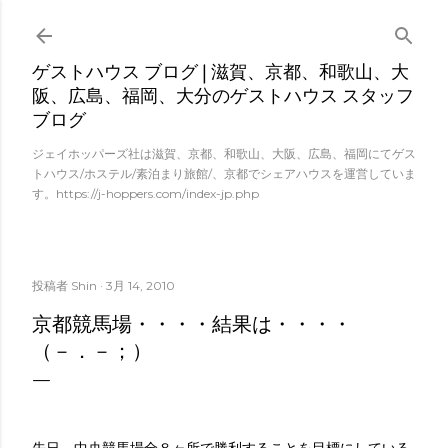
スキップしてメイン コンテンツに移動
ゲストハウス ブログ | 滋賀、京都、和歌山、大
阪、広島、福岡、大分のゲストハウス スタッフ
ブログ
ジェイホッパーズ社は滋賀、京都、和歌山、大阪、広島、福岡にてゲス
トハウス/ホステル/素泊まり旅館/、京都でシェアハウスを運営していま
す。https://j-hoppers.com/index-jp.php
投稿者
Shin
3月 14, 2010
京都競馬場・・・・結果は・・・・
（－．－；）