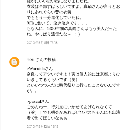
確かにいい思い出になりましたね。
衣装は全部すばらしいですよ。真鍋さんが言うとお
りにあれぐらい昔の衣装
でももう十分進化していたね。
9日に働いて、泣き泣きです。。。
ちなみに、1300年前の真鍋さんはもう美人だった
ね、やっぱり遺伝だな～ ;-)
2010年5月6日 17:18
nori
さんの投稿…
>Waruidaさん
奈良ってアツいですよ！実は個人的には京都よりひ
いきしてるくらいです（笑）
といいつつ未だに時代祭りに行ったことないんです
が。。
>pascalさん
ごめんねー、行列見にいかせてあげられなくて
（涙）！でも機会があればぜひパスちゃんにも出演
者で出てほしいなぁぁ
2010年5月12日 16:15