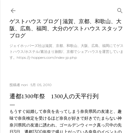
スキップしてメイン コンテンツに移動
ゲストハウス ブログ | 滋賀、京都、和歌山、大
阪、広島、福岡、大分のゲストハウス スタッフ
ブログ
ジェイホッパーズ社は滋賀、京都、和歌山、大阪、広島、福岡にてゲス
トハウス/ホステル/素泊まり旅館/、京都でシェアハウスを運営していま
す。https://j-hoppers.com/index-jp.php
投稿者
nori
5月 05, 2010
遷都1300年祭 1300人の天平行列
もうすぐ結婚して奈良を去ってしまう奈良県民の友達と、趣
味で奈良検定を受けるほど奈良が好きで好きでたまらない神
奈川県民の友達に誘われ、ゴールデンウィーク真っ只中の先
日3日、遷都1300年祭で盛り上がっている奈良のイベントの