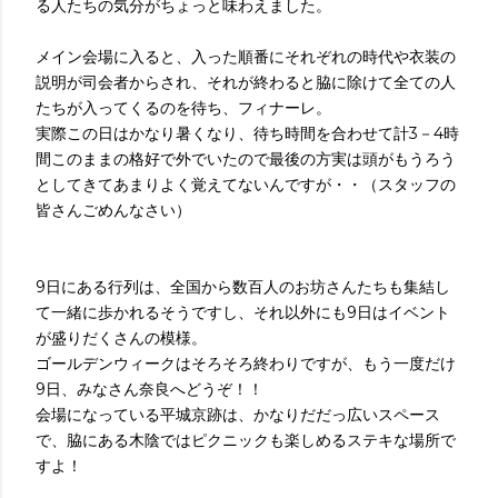
る人たちの気分がちょっと味わえました。
メイン会場に入ると、入った順番にそれぞれの時代や衣装の
説明が司会者からされ、それが終わると脇に除けて全ての人
たちが入ってくるのを待ち、フィナーレ。
実際この日はかなり暑くなり、待ち時間を合わせて計3－4時
間このままの格好で外でいたので最後の方実は頭がもうろう
としてきてあまりよく覚えてないんですが・・（スタッフの
皆さんごめんなさい）
9日にある行列は、全国から数百人のお坊さんたちも集結し
て一緒に歩かれるそうですし、それ以外にも9日はイベント
が盛りだくさんの模様。
ゴールデンウィークはそろそろ終わりですが、もう一度だけ
9日、みなさん奈良へどうぞ！！
会場になっている平城京跡は、かなりだだっ広いスペース
で、脇にある木陰ではピクニックも楽しめるステキな場所で
すよ！