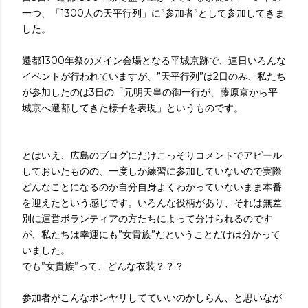
一つ、「1300人の天平行列」に”参加者”として参加してきま
した。
遷都1300年祭のメイン会場となる平城京跡で、連日いろんな
イベントが行われていますが、”天平行列”は2日のみ、私たち
が参加したのは3日の「元明天皇の御一行が、藤原京から平
城京へ遷都してきた様子を表現」というものです。
とはいえ、広島のブログにだけこっそりコメントでアピール
しておいたものの、一度しか練習に参加していないので実際
どんなことになるのか自分自身よくわかっていないまま本番
を迎えたという感じです。いろんな役柄があり、それは無差
別に運営ボランティアの方たちによって分けられるのです
が、私たちは幸運にも”女貴族”だということだけは分かって
いました。
でも”女貴族”って、どんな衣装？？？
参加者がこんなボンヤリしてていいのかしらん、と思いなが