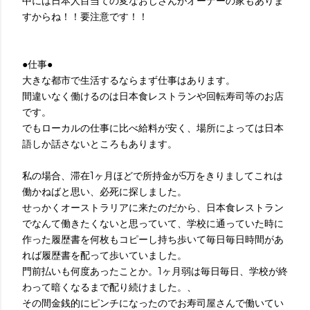
中には日本人目当ての変なおじさんがオーナーの家もありま
すからね！！要注意です！！
●仕事●
大きな都市で生活するならまず仕事はあります。
間違いなく働けるのは日本食レストランや回転寿司等のお店
です。
でもローカルの仕事に比べ給料が安く、場所によっては日本
語しか話さないところもあります。
私の場合、滞在1ヶ月ほどで所持金が5万をきりましてこれは
働かねばと思い、必死に探しました。
せっかくオーストラリアに来たのだから、日本食レストラン
でなんて働きたくないと思っていて、学校に通っていた時に
作った履歴書を何枚もコピーし持ち歩いて毎日毎日時間があ
れば履歴書を配って歩いていました。
門前払いも何度あったことか。1ヶ月弱は毎日毎日、学校が終
わって暗くなるまで配り続けました。、
その間金銭的にピンチになったのでお寿司屋さんで働いてい