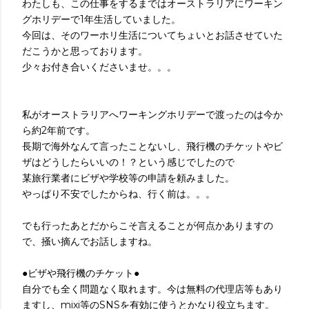
わたしも、この仕事をするまではオーストラリアにワーキン
グホリデーで1年生活していました。
今回は、そのワーホリ生活についてちょいとお話させていた
だこうかと思っております。
少々お付き合いくださいませ。。。
私がオーストラリアへワーキングホリデーで渡ったのは今か
ら約2年前です。
長期で海外なんて言ったことないし、飛行機のチケットやビ
ザはどうしたらいいの！？という感じでしたので
某旅行業者にビザや学校等の申請を頼みました。
やっぱり不安でしたからね、行く前は。。。
でも行ったあとだからこそ言えることが何点かありますの
で、掻い摘んでお話しますね。
●ビザや飛行機のチケット●
自分でも全く問題なく取れます。今は無料の代理店等もあり
ますし、mixi等のSNSを有効に使うとかなり役立ちます。