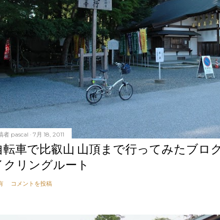
稿者
pascal
7月 18, 2011
自転車で比叡山 山頂まで行ってみたブロ
イクリングルート
有
コメントを投稿