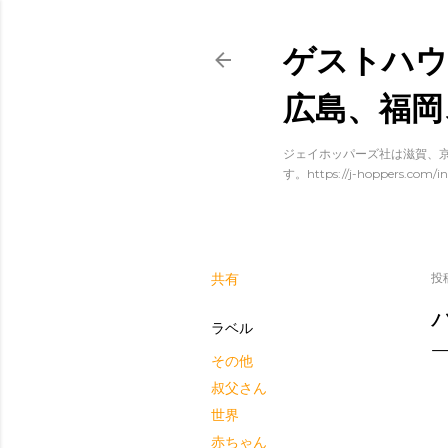
ゲストハウ
広島、福岡
ジェイホッパーズ社は滋賀、京
す。https://j-hoppers.com/in
共有
投
ラベル
その他
叔父さん
世界
赤ちゃん