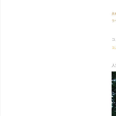
共
ラ
コ
コ
人