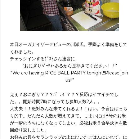
本日オーガナイザーデビューの川瀬氏。手際よく準備をして
くれました。
チェックインするｹﾞｽﾄさん達皆に
”おにぎりﾊﾟｰﾃｨｰあるから是非きてください！！"
"We are having RICE BALL PARTY tonight!!Please join
us!!"
えぇ？おにぎり？？？ﾊﾟｰﾃｨｰ？？？反応はイマイチでし
た。。開始時間7時になっても参加人数2人。。
大丈夫！！絶対みんな来てくれるよ！！はい。予言はばっち
り的中。だんだん人数が増えてきて、しまいには8号のお米
が一瞬のうちになくなってしまい、必殺お米５合早炊きを数
回繰り返しました。
お好みの具をサランラップの上にひいたごはんにいれて、に