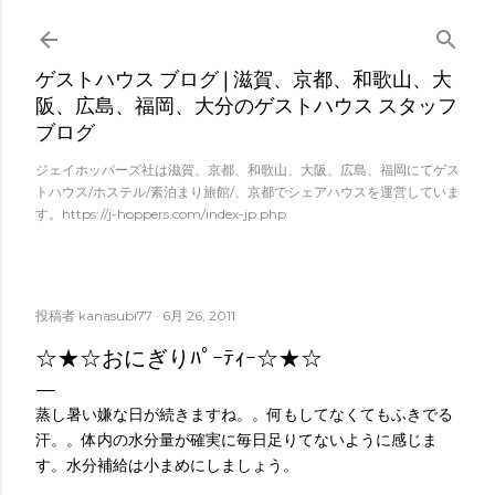
スキップしてメイン コンテンツに移動
ゲストハウス ブログ | 滋賀、京都、和歌山、大
阪、広島、福岡、大分のゲストハウス スタッフ
ブログ
ジェイホッパーズ社は滋賀、京都、和歌山、大阪、広島、福岡にてゲス
トハウス/ホステル/素泊まり旅館/、京都でシェアハウスを運営していま
す。https://j-hoppers.com/index-jp.php
投稿者
kanasubi77
6月 26, 2011
☆★☆おにぎりﾊﾟｰﾃｨｰ☆★☆
蒸し暑い嫌な日が続きますね。。何もしてなくてもふきでる
汗。。体内の水分量が確実に毎日足りてないように感じま
す。水分補給は小まめにしましょう。