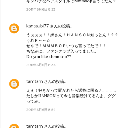
キンパチなヘアスタイルでMmmbop言うてたん？
2011年6月6日 8:23
kanasubi77
さんの投稿…
うぉぉぉ！！姉さん！ＨＡＮＳＯＮ知っとん！？？
うれＰ～～☆
せやで！ＭＭＭＢＯＰいつも言ってたで！！
ちなみに、ファンクラブ入ってました..
Do you like them too??
2011年6月6日 8:34
tamtam
さんの投稿…
えぇ！好きかって聞かれたら返答に困るナ、、、。
たしかHANSONって今も音楽続けてるんよ、ググ
ってみ。
2011年6月6日 8:54
tamtam
さんの投稿…