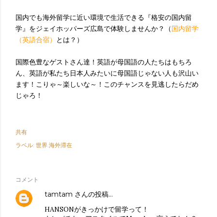
国内でも海外留学に近い環境で生活できる『格安の国内留
学』をジェイホッパーズ広島で体験しませんか？（
国内留学
（英語合宿）
とは？）
国際色豊なゲストさん達！英語が母国語の人たちはもちろ
ん、英語が私たち日本人みたいに母国語じゃない人も沢山い
ます！こりゃ～楽しいな～！このチャンスを見逃したらだめ
じゃろ！
共有
ラベル:
世界.海外滞在
コメント
tamtam
さんの投稿…
HANSONがきっかけで留学って！