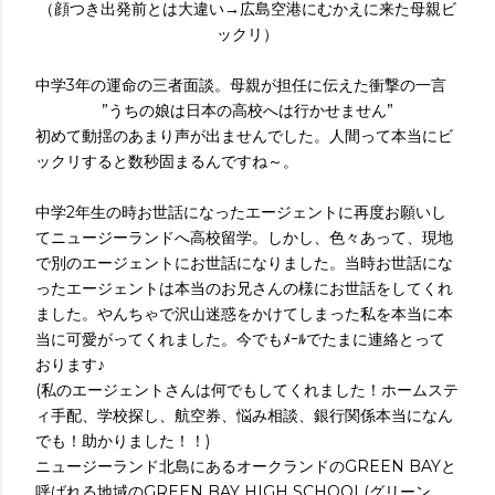
（顔つき出発前とは大違い→広島空港にむかえに来た母親ビ
ックリ）
中学3年の運命の三者面談。母親が担任に伝えた衝撃の一言
”うちの娘は日本の高校へは行かせません”
初めて動揺のあまり声が出ませんでした。人間って本当にビ
ックリすると数秒固まるんですね～。
中学2年生の時お世話になったエージェントに再度お願いし
てニュージーランドへ高校留学。しかし、色々あって、現地
で別のエージェントにお世話になりました。当時お世話にな
ったエージェントは本当のお兄さんの様にお世話をしてくれ
ました。やんちゃで沢山迷惑をかけてしまった私を本当に本
当に可愛がってくれました。今でもﾒｰﾙでたまに連絡とって
おります♪
(私のエージェントさんは何でもしてくれました！ホームステ
ィ手配、学校探し、航空券、悩み相談、銀行関係本当になん
でも！助かりました！！)
ニュージーランド北島にあるオークランドのGREEN BAYと
呼ばれる地域のGREEN BAY HIGH SCHOOL(グリーン