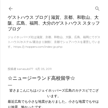
スキップしてメイン コンテンツに移動
ゲストハウス ブログ | 滋賀、京都、和歌山、大
阪、広島、福岡、大分のゲストハウス スタッフ
ブログ
ジェイホッパーズ社は滋賀、京都、和歌山、大阪、広島、福岡にてゲス
トハウス/ホステル/素泊まり旅館/、京都でシェアハウスを運営していま
す。https://j-hoppers.com/index-jp.php
投稿者
kanasubi77
6月 05, 2011
☆ニュージーランド高校留学☆
皆さまこんにちは♪ジェイホッパーズ広島のカナスビでござ
います。
最近広島でも小さな地震がありました。小さな地震でもやは
り地震。怖かったです..