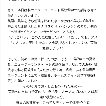
さて、本日は私のニュージーランド高校留学のお話をさせて
頂きたいと思います。
英語に興味を持ち勉強を始めたきっかけは小学校の5年生の
時たまたま購入したＨＡＮＳＯＮ（ハンソン）のＣＤ。初め
ての洋楽+イケメンシンガーだったこともあり、
”かっこいぃぃ..この人と結婚したいい！！あっ、でも、アメ
リカ人じゃ。英語じゃないと会話できんじゃん。ﾌ~ﾑ。英語
勉強しよっ！”
そして、初めて海外に行ったのは、そう、中学2年生の夏休
み。ニュージーランドへ1ヶ月の語学留学。初めての海外+親
抜きで私と同級生の2人だけで行く為、広島にある留学専門
エージェントに全て（航空券、ホームスティ・語学学校探し
等）お願いしました。
その1ヶ月で無くしたもの・得たもの↓↓↓
英語への自信（予定のペ～ラペラ ノープロブレム～とは程
遠い状態の自分）
毎日の激甘菓子、こってりディナーで体重+7キロ