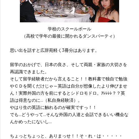
学校のスクールボール
（高校で学年の最後に開かれるダンスパーティ）
思い出を話すと広辞苑軽く3冊分はあります。
留学のおかげで、日本の良さ、そして両親・家族の大切さを
再認識できました。
そして留学経験者だから言えること！！教科書で独自で勉強
やＣＤを聞くだけじゃ～英語は自分が想像したより伸びませ
ん！実際外国の方を前にするとシドロモドロ。ｱﾚﾚﾚﾚ？？英
語は得意なのに...（私自身経験済）。
やはり生の英語に触れるのが確実ですっ！！
でも...どうやって...そんな外国の人達と会話できるいい機会な
んかめったにないし...
ちょっとちょっと、ありまっせ！！そ・れ・は・・・・・