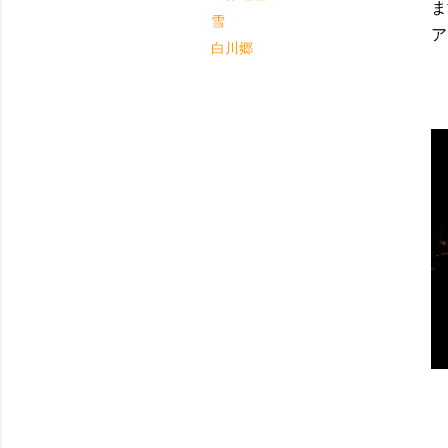
ま
雪
ア
白川郷