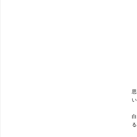
思
い
白
る