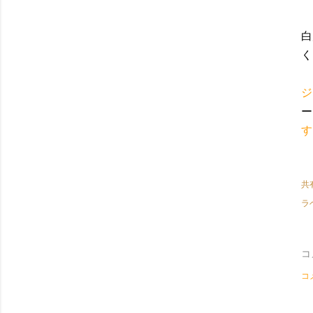
白
く
ジ
ー
す
共
ラ
コ
コ