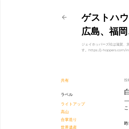
ゲストハウ
広島、福岡
ジェイホッパーズ社は滋賀、京
す。https://j-hoppers.com/in
共有
投
ラベル
ライトアップ
こ
高山
合掌造り
昨
世界遺産