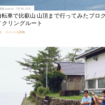
稿者
pascal
7月 18, 2011
自転車で比叡山 山頂まで行ってみたブロ
イクリングルート
有
コメントを投稿