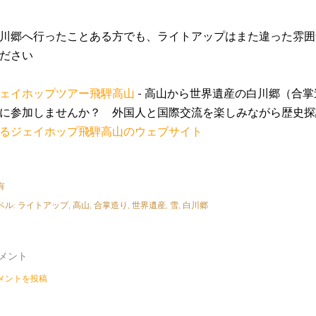
川郷へ行ったことある方でも、ライトアップはまた違った雰囲
ださい
ェイホップツアー飛騨高山
- 高山から世界遺産の白川郷（合
に参加しませんか？ 外国人と国際交流を楽しみながら歴史探
るジェイホップ飛騨高山のウェブサイト
有
ベル:
ライトアップ
高山
合掌造り
世界遺産
雪
白川郷
メント
メントを投稿