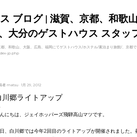
スキップしてメイン コンテンツに移動
ス ブログ | 滋賀、京都、和歌
、大分のゲストハウス スタッフ
都、和歌山、大阪、広島、福岡にてゲストハウス/ホステル/素泊まり旅館/、京都
dex-jp.php
稿者
matsu
1月 29, 2012
白川郷ライトアップ
んにちは、ジェイホッパーズ飛騨高山マツです。
日、白川郷では今年2回目のライトアップが開催されました。