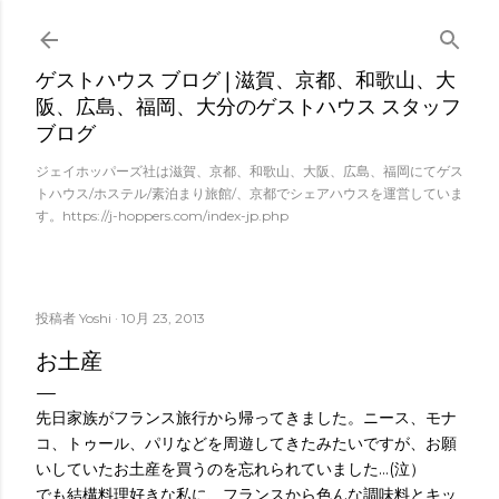
スキップしてメイン コンテンツに移動
ゲストハウス ブログ | 滋賀、京都、和歌山、大
阪、広島、福岡、大分のゲストハウス スタッフ
ブログ
ジェイホッパーズ社は滋賀、京都、和歌山、大阪、広島、福岡にてゲス
トハウス/ホステル/素泊まり旅館/、京都でシェアハウスを運営していま
す。https://j-hoppers.com/index-jp.php
投稿者
Yoshi
10月 23, 2013
お土産
先日家族がフランス旅行から帰ってきました。ニース、モナ
コ、トゥール、パリなどを周遊してきたみたいですが、お願
いしていたお土産を買うのを忘れられていました…(泣）
でも結構料理好きな私に、フランスから色んな調味料とキッ