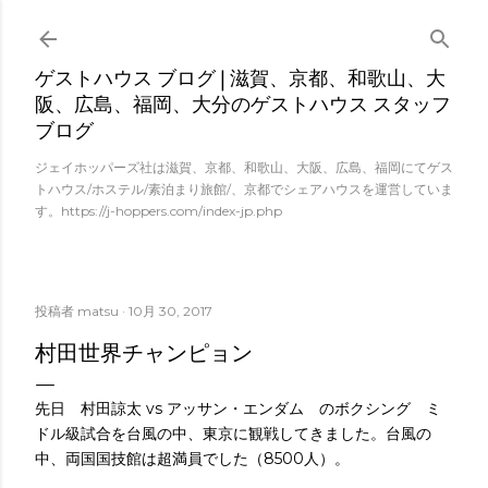
スキップしてメイン コンテンツに移動
ゲストハウス ブログ | 滋賀、京都、和歌山、大
阪、広島、福岡、大分のゲストハウス スタッフ
ブログ
ジェイホッパーズ社は滋賀、京都、和歌山、大阪、広島、福岡にてゲス
トハウス/ホステル/素泊まり旅館/、京都でシェアハウスを運営していま
す。https://j-hoppers.com/index-jp.php
投稿者
matsu
10月 30, 2017
村田世界チャンピョン
先日 村田諒太 vs アッサン・エンダム のボクシング ミ
ドル級試合を台風の中、東京に観戦してきました。台風の
中、両国国技館は超満員でした（8500人）。