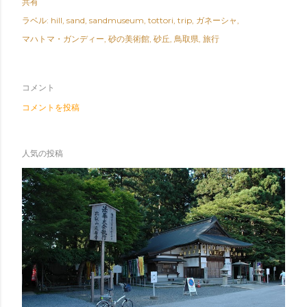
共有
ラベル:
hill
sand
sandmuseum
tottori
trip
ガネーシャ
マハトマ・ガンディー
砂の美術館
砂丘
鳥取県
旅行
コメント
コメントを投稿
人気の投稿