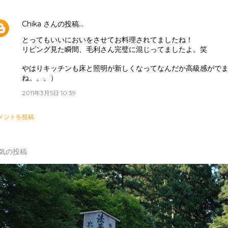
Chika
さんの投稿…
とってもいいにおいをさせてお料理されてましたね！
リビング見た瞬間、毛利さん完璧に混じってましたよ。笑
やはりキッチンも床と照明が新しくなってなんだか高級感がで
ね。。。）
2011年3月5日 10:39
メントを投稿
気の投稿