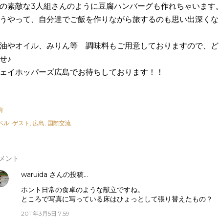
の素敵な3人組さんのように豆腐ハンバーグも作れちゃいます
うやって、自分達でご飯を作りながら旅するのも思い出深くな
油やオイル、みりん等 調味料もご用意しておりますので、ど
せ♪
ェイホッパーズ広島でお待ちしております！！
有
ベル:
ゲスト
広島
国際交流
メント
waruida
さんの投稿…
ホント日常の食卓のような献立ですね。
ところで写真に写っている床はひょっとして張り替えたもの？
2011年3月5日 7:59