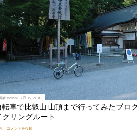
稿者
pascal
7月 18, 2011
自転車で比叡山 山頂まで行ってみたブロ
イクリングルート
有
コメントを投稿