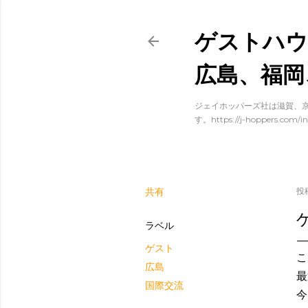
ゲストハウ
広島、福岡
ジェイホッパーズ社は滋賀、京
す。https://j-hoppers.com/in
共有
投
ラベル
ゲスト
こ
広島
最
国際交流
今