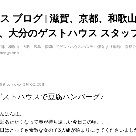
スキップしてメイン コンテンツに移動
ス ブログ | 滋賀、京都、和歌
、大分のゲストハウス スタッフ
都、和歌山、大阪、広島、福岡にてゲストハウス/ホステル/素泊まり旅館/、京都
dex-jp.php
稿者
tomoko
3月 02, 2011
ゲストハウスで豆腐ハンバーグ♪
んばんは。
近あたたくなって春が待ち遠しい今日この頃。。。
日はとっても素敵な女の子3人組が泊まりにきてくださいまし