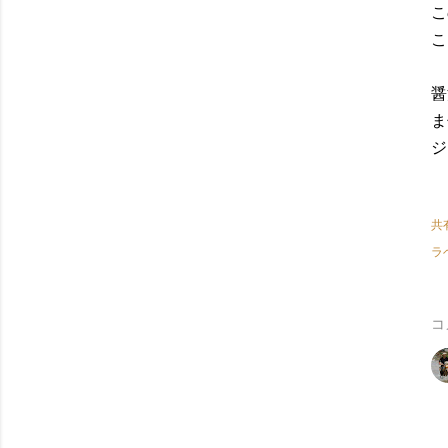
こ
こ
醤
ま
ジ
共
ラ
コ