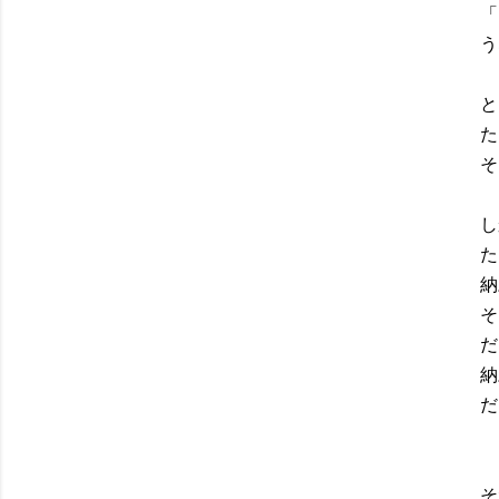
「
う
と
た
そ
し
た
納
そ
だ
納
だ
そ