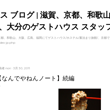
スキップしてメイン コンテンツに移動
ス ブログ | 滋賀、京都、和歌
、大分のゲストハウス スタッフ
都、和歌山、大阪、広島、福岡にてゲストハウス/ホステル/素泊まり旅館/、京都
dex-jp.php
稿者
nori
3月 30, 2011
【なんでやねんノート】続編