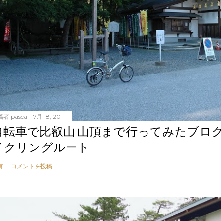
稿者
pascal
7月 18, 2011
自転車で比叡山 山頂まで行ってみたブロ
イクリングルート
有
コメントを投稿