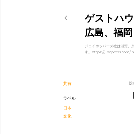
ゲストハウ
広島、福岡
ジェイホッパーズ社は滋賀、京
す。https://j-hoppers.com/in
共有
投
ラベル
日本
文化