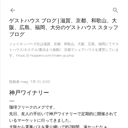
スキップしてメイン コンテンツに移動
ゲストハウス ブログ | 滋賀、京都、和歌山、大
阪、広島、福岡、大分のゲストハウス スタッフ
ブログ
ジェイホッパーズ社は滋賀、京都、和歌山、大阪、広島、福岡にてゲス
トハウス/ホステル/素泊まり旅館/、京都でシェアハウスを運営していま
す。https://j-hoppers.com/index-jp.php
投稿者
meg
7月 01, 2013
神戸ワイナリー
珈琲フリークのメグです。
先日、
友人の手伝いで神戸ワイナリーで定期的に開催されて
いるマーケッ
トに行ってきました。
大阪から電車バスを乗り継いで約2時間。遠かったなぁ。