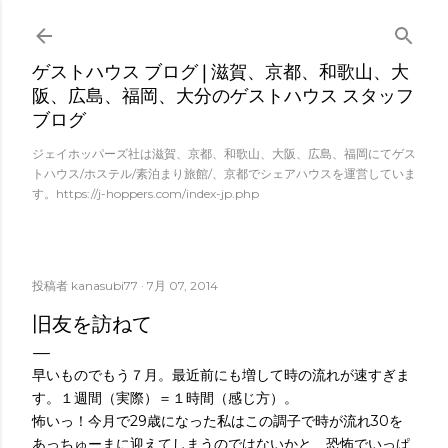
スキップしてメイン コンテンツに移動
ゲストハウス ブログ | 滋賀、京都、和歌山、大
阪、広島、福岡、大分のゲストハウス スタッフ
ブログ
ジェイホッパーズ社は滋賀、京都、和歌山、大阪、広島、福岡にてゲス
トハウス/ホステル/素泊まり旅館/、京都でシェアハウスを運営していま
す。https://j-hoppers.com/index-jp.php
投稿者
kanasubi77
7月 07, 2014
旧友を訪ねて
早いものでもう７月。最近前にも増して時の流れが速すぎま
す。１週間（実際）＝１時間（感じ方）。
怖いっ！今月で29歳になった私はこの調子で時が流れ30を
あっちゅーまに迎えてしまうのではないかと、恐怖でいっぱ