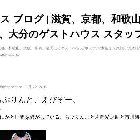
スキップしてメイン コンテンツに移動
ス ブログ | 滋賀、京都、和歌
、大分のゲストハウス スタッフ
都、和歌山、大阪、広島、福岡にてゲストハウス/ホステル/素泊まり旅館/、京都
dex-jp.php
稿者
tamtam
11月 22, 2015
らぶりんと、えびぞー。
にかと世間を騒がしている、らぶりんこと片岡愛之助と市川海