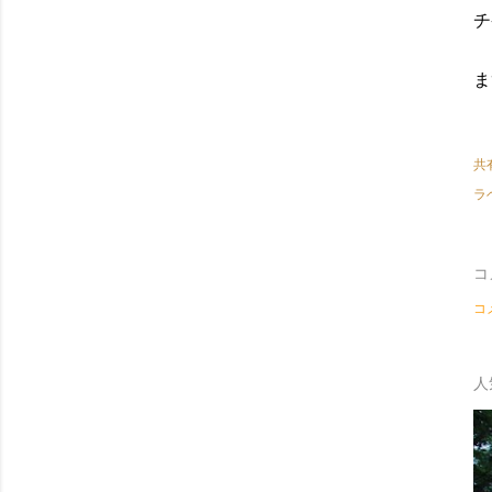
チ
ま
共
ラ
コ
コ
人