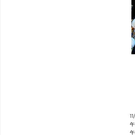
11
午
午