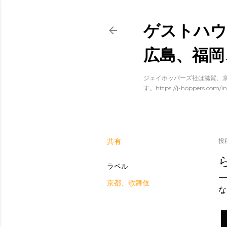
ゲストハウ
広島、福岡
ジェイホッパーズ社は滋賀、京
す。https://j-hoppers.com/in
共有
投
ラベル
京都、歌舞伎
な