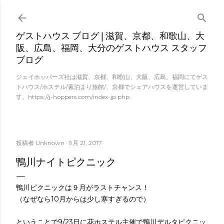
スキップしてメイン コンテンツに移動
ゲストハウス ブログ | 滋賀、京都、和歌山、大
阪、広島、福岡、大分のゲストハウス スタッフ
ブログ
ジェイホッパーズ社は滋賀、京都、和歌山、大阪、広島、福岡にてゲス
トハウス/ホステル/素泊まり旅館/、京都でシェアハウスを運営していま
す。https://j-hoppers.com/index-jp.php
投稿者
Unknown
9月 21, 2017
鴨川ナイトピクニック
鴨川ピクニックは９月がラストチャンス！
（なぜなら10月からは少し寒すぎるので）
ということで9/23日に花ホステル主催で鴨川デルタピクニッ