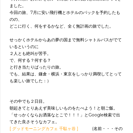
ました。
今回の旅、7月に安い飛行機とホテルのパックを予約したも
のの、
どこに行く、何をするかなど、全く無計画の旅でした。
せっかくホテルからあの夢の国まで無料シャトルバスがでて
いるというのに
２人とも絶叫が苦手。
で、何する？何する？
と行き当たりばったりの旅。
でも、結果は、鎌倉・横浜・東京をしっかり満喫してとって
も楽しい旅でした：）
その中でも２日目。
朝起きてとりあえず美味しいものをたべよう！と朝ご飯。
「せっかくならお洒落なとこで！！！」とGoogle検索で出
てきた良さそうなカフェ。
[ グッドモーニングカフェ 千駄ヶ谷 ]
(名前・・・その