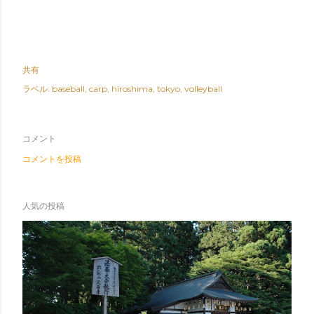
共有
ラベル:
baseball
carp
hiroshima
tokyo
volleyball
コメント
コメントを投稿
人気の投稿