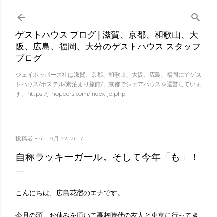
スキップしてメイン コンテンツに移動
ゲストハウス ブログ | 滋賀、京都、和歌山、大
阪、広島、福岡、大分のゲストハウス スタッフ
ブログ
ジェイホッパーズ社は滋賀、京都、和歌山、大阪、広島、福岡にてゲス
トハウス/ホステル/素泊まり旅館/、京都でシェアハウスを運営していま
す。https://j-hoppers.com/index-jp.php
投稿者
Ena
9月 22, 2017
自称ラッキーガール。そして今年「も」！
こんにちは、広島花宿のエナです。
今月の頭、お休みを頂いて高校時代の友人と東京に行ってき