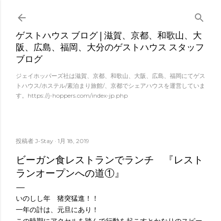
スキップしてメイン コンテンツに移動
ゲストハウス ブログ | 滋賀、京都、和歌山、大
阪、広島、福岡、大分のゲストハウス スタッフ
ブログ
ジェイホッパーズ社は滋賀、京都、和歌山、大阪、広島、福岡にてゲス
トハウス/ホステル/素泊まり旅館/、京都でシェアハウスを運営していま
す。https://j-hoppers.com/index-jp.php
投稿者
J-Stay
1月 18, 2019
ビーガン食レストランでランチ 『レスト
ランオープンへの道①』
いのしし年 猪突猛進！！
一年の計は、元旦にあり！