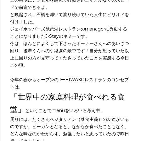
この時期にアクセルを踏んで行動を起こすとかなりのスピー
ドで前進できるよ。
と喚起され、石橋を叩いて渡り続けていた人生にピリオドを
付けました。
ジェイホッパーズ琵琶湖レストランのmanagerに異動する
ことになりましたJ-Stayのキミーです。
今は、ほんとによくして下さったオーナーさんへのあいさつ
回り、後輩くんへの引継ぎの最中です！自分が思っていた以
上に回りの方が見守ってくださっていたことを実感する今日
この頃。
今年の春からオープンのJーBIWAKOレストランのコンセプ
トは、
「世界中の家庭料理が食べれる食
堂」
ということでmenuをいろいろ考え中。
周りには、たくさんベジタリアン（菜食主義）の友達がいる
のですが、ビーガンとなると、なかなか食べたこともなく、
どんな味なのかわからず、勉強したいと思っていたので昨日