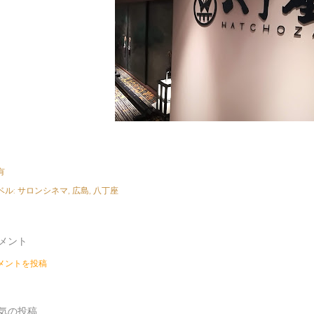
有
ベル:
サロンシネマ
広島
八丁座
メント
メントを投稿
気の投稿