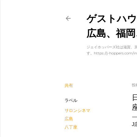
ゲストハウ
広島、福岡
ジェイホッパーズ社は滋賀、京
す。https://j-hoppers.com/in
共有
投
ラベル
サロンシネマ
広島
J
八丁座