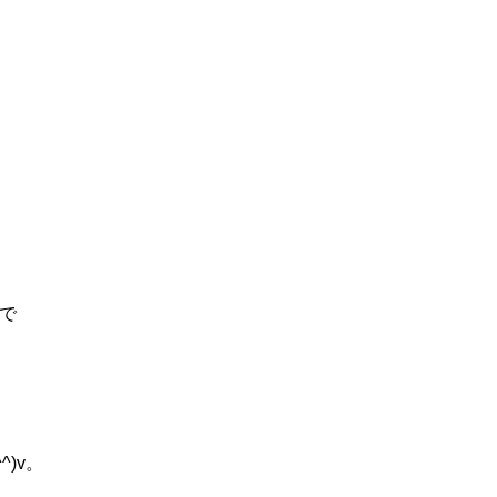
で
)v。