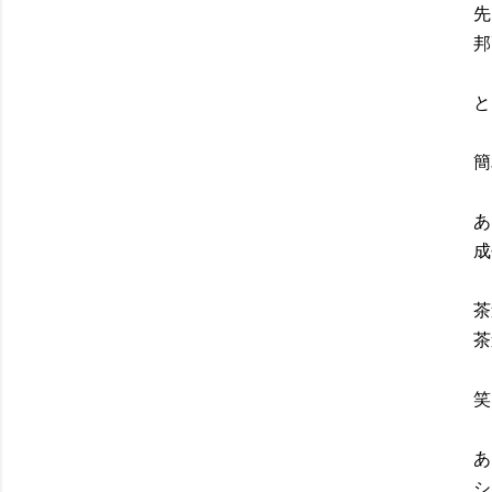
先
邦
と
簡
あ
成
茶
茶
笑
あ
シ