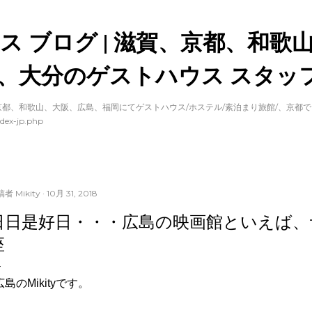
スキップしてメイン コンテンツに移動
ス ブログ | 滋賀、京都、和歌
、大分のゲストハウス スタッフ
都、和歌山、大阪、広島、福岡にてゲストハウス/ホステル/素泊まり旅館/、京都
dex-jp.php
稿者
Mikity
10月 31, 2018
日日是好日・・・広島の映画館といえば、
座
広島のMikityです。