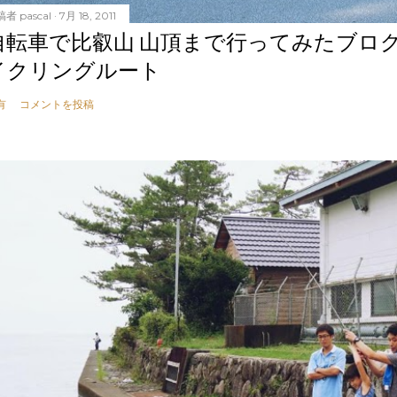
稿者
pascal
7月 18, 2011
自転車で比叡山 山頂まで行ってみたブロ
イクリングルート
有
コメントを投稿